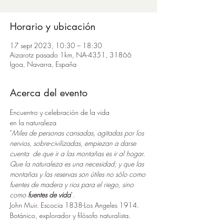
Horario y ubicación
17 sept 2023, 10:30 – 18:30
Aizarotz pasado 1km, NA-4351, 31866
Igoa, Navarra, España
Acerca del evento
Encuentro y celebración de la vida
en la naturaleza
"
Miles de personas cansadas, agitadas por los 
nervios, sobre-civilizadas, empiezan a darse 
cuenta  de que ir a las montañas es ir al hogar. 
Que la naturaleza es una necesidad; y que las 
montañas y las reservas son útiles no sólo como 
fuentes de madera y rios para el riego, sino 
como 
fuentes de vida
".
John Muir. Escocia 1838-Los Angeles 1914. 
Botánico, explorador y filósofo naturalista.