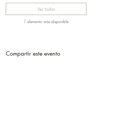
Ver todos
1 elemento más disponible
Compartir este evento
Caballos del Bosque
pirinest@gmail.com
695389799