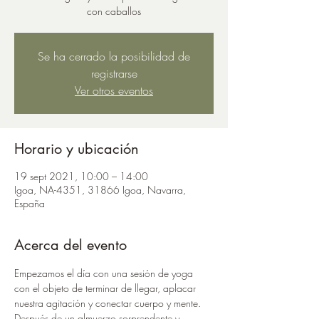
con caballos
Se ha cerrado la posibilidad de
registrarse
Ver otros eventos
Horario y ubicación
19 sept 2021, 10:00 – 14:00
Igoa, NA-4351, 31866 Igoa, Navarra,
España
Acerca del evento
Empezamos el día con una sesión de yoga 
con el objeto de terminar de llegar, aplacar 
nuestra agitación y conectar cuerpo y mente. 
Después de un almuerzo sorprendente y 