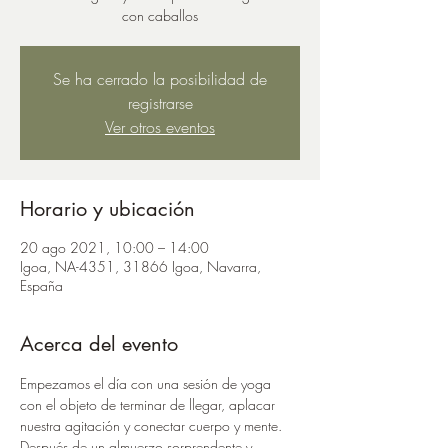
con caballos
Se ha cerrado la posibilidad de
registrarse
Ver otros eventos
Horario y ubicación
20 ago 2021, 10:00 – 14:00
Igoa, NA-4351, 31866 Igoa, Navarra,
España
Acerca del evento
Empezamos el día con una sesión de yoga 
con el objeto de terminar de llegar, aplacar 
nuestra agitación y conectar cuerpo y mente. 
Después de un almuerzo sorprendente y 