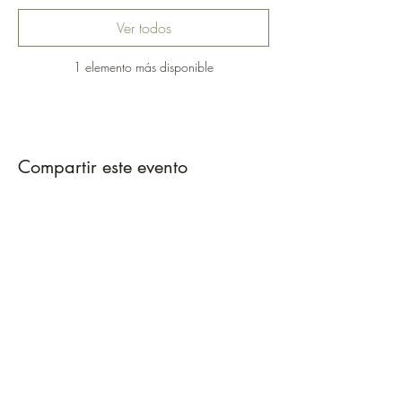
Ver todos
1 elemento más disponible
Compartir este evento
Caballos del Bosque
pirinest@gmail.com
695389799