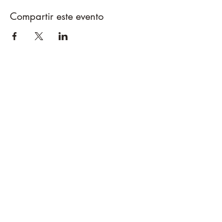
Compartir este evento
Caballos del Bosque
pirinest@gmail.com
695389799
Bengotxeko Borda.
Carretera Aizarotz a Igoa
Navarra. Spain.
©2023 por Caballos del Bosque.