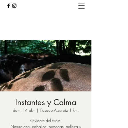
Caballos del Bosque
pirinest@gmail.com
Instantes y Calma
dom, 14 abr
  |  
Pasado Aizarotz 1 km.
Olvídate del stress.
Naturaleza, caballos, personas, belleza y