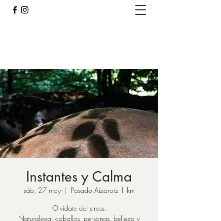
Caballos del Bosque
pirinest@gmail.com
Instantes y Calma
sáb, 27 may
  |  
Pasado Aizarotz 1 km
Olvídate del stress.
Naturaleza, caballos, personas, belleza y