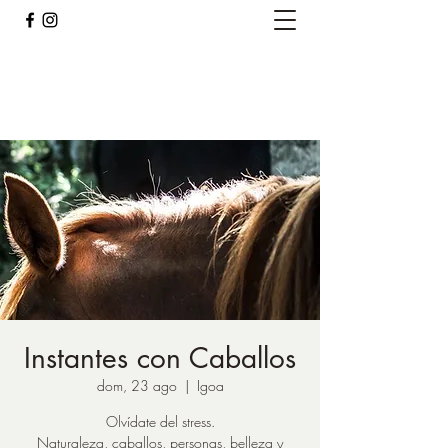
Caballos del Bosque
pirinest@gmail.com
Instantes con Caballos
dom, 23 ago
  |  
Igoa
Olvídate del stress.
Naturaleza, caballos, personas, belleza y