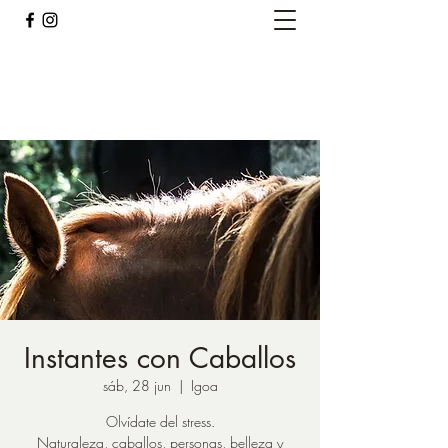
Caballos del Bosque
pirinest@gmail.com
Instantes con Caballos
sáb, 28 jun
  |  
Igoa
Olvídate del stress.
Naturaleza, caballos, personas, belleza y