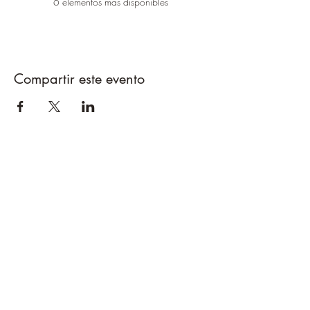
6 elementos más disponibles
Compartir este evento
Caballos del Bosque
pirinest@gmail.com
695389799
Bengotxeko Borda.
Carretera Aizarotz a Igoa
Navarra. Spain.