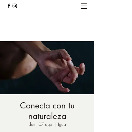
Caballos del Bosque
pirinest@gmail.com
Conecta con tu
naturaleza
dom, 07 ago
  |  
Igoa